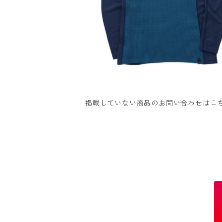
¥10,560
掲載していない商品のお問い合わせはこ